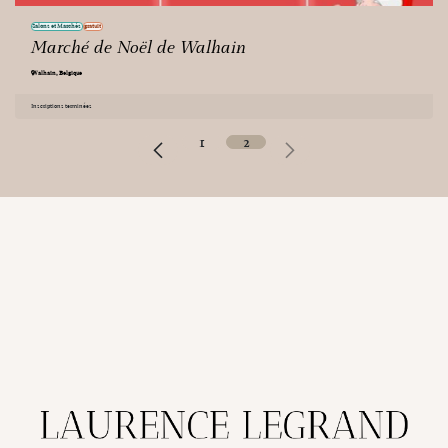
Salons et Marchés
gratuit
Marché de Noël de Walhain
Walhain
,
Belgique
Inscriptions terminées
1
2