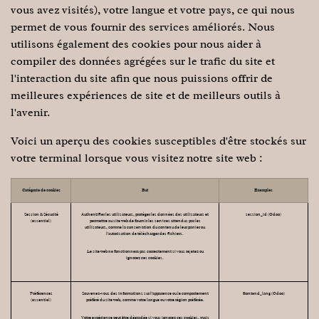
vous avez visités), votre langue et votre pays, ce qui nous
permet de vous fournir des services améliorés. Nous
utilisons également des cookies pour nous aider à
compiler des données agrégées sur le trafic du site et
l'interaction du site afin que nous puissions offrir de
meilleures expériences de site et de meilleurs outils à
l'avenir.
Voici un aperçu des cookies susceptibles d'être stockés sur
votre terminal lorsque vous visitez notre site web :
Catégorie de cookies
But
Exemples
Session & Sécurité
Authentifier les utilisateurs, protéger les données des utilisateurs et
session_id (Odoo)
(essentiel)
permettre au site web de fournir les services attendus par les
utilisateurs, comme la conservation du contenu de leur panier ou
l'autorisation de télécharger des fichiers.
Le site web ne fonctionnera pas correctement si vous rejetez ou
ignorez ces cookies.
Préférences
Souvenez-vous des informations sur l'apparence ou le comportement
frontend_lang (Odoo)
(essentiel)
préféré du site web, comme votre langue ou votre région préférée.
Votre expérience peut être dégradée si vous ignorez ces cookies, mais