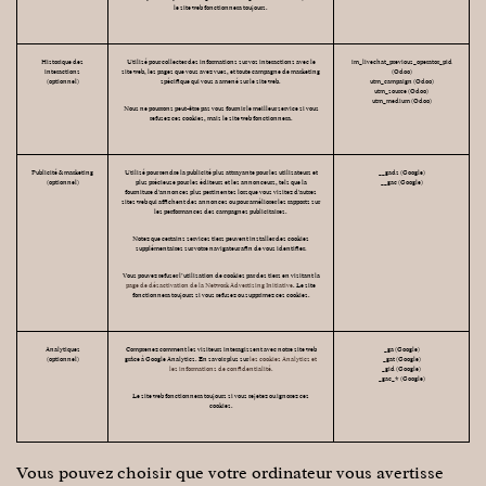
le site web fonctionnera toujours.
Historique des
Utilisé pour collecter des informations sur vos interactions avec le
im_livechat_previous_operator_pid
interactions
site web, les pages que vous avez vues, et toute campagne de marketing
(Odoo)
(optionnel)
spécifique qui vous a amené sur le site web.
utm_campaign (Odoo)
utm_source (Odoo)
utm_medium (Odoo)
Nous ne pourrons peut-être pas vous fournir le meilleur service si vous
refusez ces cookies, mais le site web fonctionnera.
Publicité & marketing
Utilisé pour rendre la publicité plus attrayante pour les utilisateurs et
__gads (Google)
(optionnel)
plus précieuse pour les éditeurs et les annonceurs, tels que la
__gac (Google)
fourniture d'annonces plus pertinentes lorsque vous visitez d'autres
sites web qui affichent des annonces ou pour améliorer les rapports sur
les performances des campagnes publicitaires.
Notez que certains services tiers peuvent installer des cookies
supplémentaires sur votre navigateur afin de vous identifier.
Vous pouvez refuser l’utilisation de cookies par des tiers en visitant la
page de désactivation de la Network Advertising Initiative
. Le site
fonctionnera toujours si vous refusez ou supprimez ces cookies.
Analytiques
Comprenez comment les visiteurs interagissent avec notre site web
_ga (Google)
(optionnel)
grâce à Google Analytics. En savoir plus sur
les cookies Analytics et
_gat (Google)
les informations de confidentialité.
_gid (Google)
_gac_* (Google)
Le site web fonctionnera toujours si vous rejetez ou ignorez ces
cookies.
Vous pouvez choisir que votre ordinateur vous avertisse