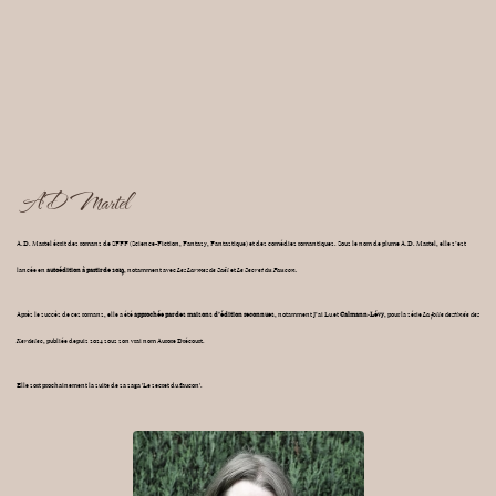
AD Martel
A.D. Martel écrit des romans de SFFF (Science-Fiction, Fantasy, Fantastique) et des comédies romantiques. Sous le nom de plume A.D. Martel, elle s’est
lancée en
autoédition à partir de 2019
, notamment avec
Les Larmes de Saël
et
Le Secret du Faucon.
Après le succès de ces romans, elle a été
approchée par des maisons d’édition reconnues
, notamment J’ai Lu et
Calmann‑Lévy
, pour la série
La folle destinée des
Kerdelec
, publiée depuis 2024 sous son vrai nom Aurore Drécourt.
Elle sort prochainement la suite de sa saga 'Le secret du faucon'.