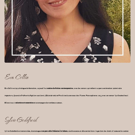
Eva Collin
Eva Collin est psychologue de formation, aujourd’hui
autrice de fiction contemporaine
, avec des romans qui mêlent suspense et émotion (
Admirable
imposture
,
Quand le Trèfle et le Papillon vacillent, L'Éclat dérobé)
et Finaliste du concours des Plumes Francophones 2023 avec son roman "La Goutte d'eau".
Elle est aussi
relectrice et correctrice
et accompagne de nombreux auteurs.
Sylvie Godefroid
Sylvie Godefroid est romancière, dramaturge et
responsable littéraire à la Sabam
, où elle exerce un rôle central dans la gestion des droits d’auteur et le soutien