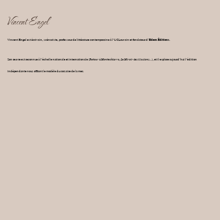
Vincent Engel
Vincent Engel est écrivain, scénariste, professeur de littérature contemporaine à l’UCLouvain et fondateur d’
Edern Éditions
.
Son œuvre est reconnue à l’échelle nationale et internationale (
Retour à Montechiarro
,
Le Miroir des illusions
…), et il explore aujourd’hui l’édition
indépendante nous offrant le modèle du corsaire de la mer.