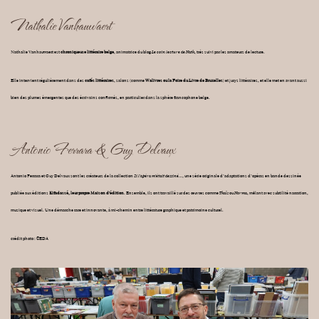
Nathalie Vanhauwaert
Nathalie Vanhauwaert est
chroniqueuse littéraire belge
, animatrice du blog
Le coin lecture de Nath
, très suivi par les amateurs de lecture.
Elle intervient régulièrement dans des
cafés littéraires
, salons (comme
Walivres ou la Foire du Livre de Bruxelles
) et jurys littéraires, et elle met en avant aussi
bien des plumes émergentes que des écrivains confirmés, en particulier dans la sphère francophone belge.
Antonio Ferrara & Guy Delvaux
Antonio Ferrara et Guy Delvaux sont les créateurs de la collection
Si l’opéra m’était dessiné…
, une série originale d’adaptations d’opéras en bande dessinée
publiée aux éditions
Kifadassé, leur propre Maison d'édition
. Ensemble, ils ont travaillé sur des œuvres comme
Thaïs
ou
Norma
, mêlant avec subtilité narration,
musique et visuel. Une démarche rare et innovante, à mi-chemin entre littérature graphique et patrimoine culturel.
crédit photo : ©EDA