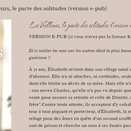
eurs, le pacte des solitudes (version e-pub)
Les Veilleurs, le pacte des solitudes (version
VERSION E-PUB (si vous n'avez pas la liseuse K
Et si veiller les uns sur les autres était le plus be
guérison ?
À 71 ans, Élisabeth revient dans son village natal
d’absence. Elle n'a ni attaches, ni certitudes, seu
dont elle hérite au décès de sa mère. Mais elle n’e
: son neveu Charles, qu’elle n’a pas vu depuis qu
vente pour assurer sa retraite et celle de Dimitri
frère".Contre toute attente, ils acceptent d'y cohab
tour à tour piquant et protecteur, d'Élisabeth, la
refuge pour des âmes en quête d’un second souffle
sort de prison et cherche un sens à ses fautes pass