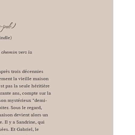
 e-pub)
indle)
au chemin vers la
 après trois décennies
lement la vieille maison
st pas la seule héritière
arante ans, compte sur la
, son mystérieux "demi-
iter. Sous le regard,
 maison devient alors un
. Il y a Sandrine, qui
ées. Et Gabriel, le