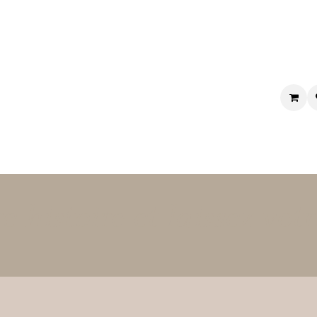
L'Odyssée de l'auteur
Mes livres
L'agenda
Le blog
Reston
e histoire et laissez vo