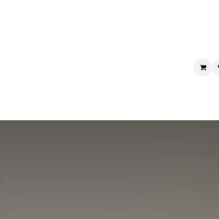
L'Odyssée de l'auteur
Mes livres
L'agenda
Le blog
Reston