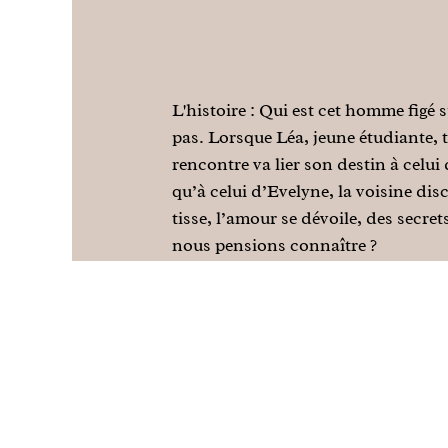
L'histoire : Qui est cet homme figé s
pas. Lorsque Léa, jeune étudiante, t
rencontre va lier son destin à celui
qu’à celui d’Evelyne, la voisine dis
tisse, l’amour se dévoile, des secrets
nous pensions connaître ?
Contactez Bethy Houane via sa pa
Vous souhaitez écrire un roman ? v
Discutons-en...