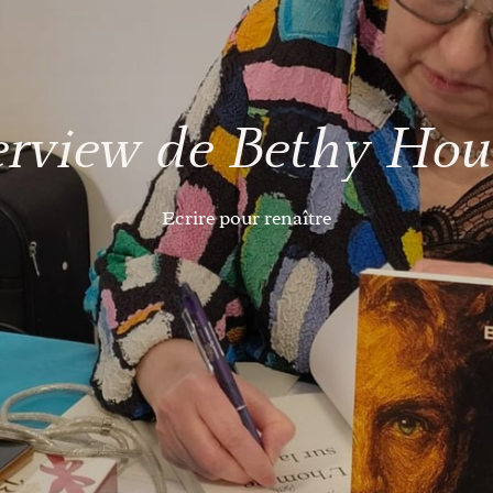
erview de Bethy Ho
Ecrire pour renaître