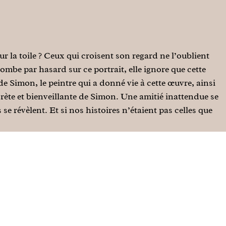
ur la toile ? Ceux qui croisent son regard ne l’oublient
ombe par hasard sur ce portrait, elle ignore que cette
 de Simon, le peintre qui a donné vie à cette œuvre, ainsi
crète et bienveillante de Simon. Une amitié inattendue se
 se révèlent. Et si nos histoires n’étaient pas celles que
ge Facebook
***
ous ne savez pas comment faire ? ou vous procrastinez ?